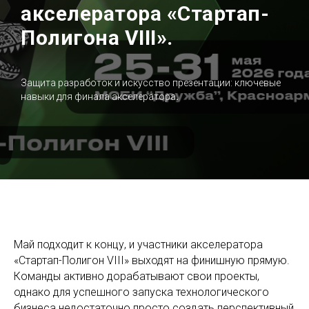
акселератора «Стартап-
Полигона VIII»
.
Защита разработок и искусство презентации: ключевые
навыки для финала акселератора
.
Май подходит к концу, и участники акселератора
«Стартап-Полигон VIII» выходят на финишную прямую.
Команды активно дорабатывают свои проекты,
однако для успешного запуска технологического
бизнеса недостаточно просто создать перспективный