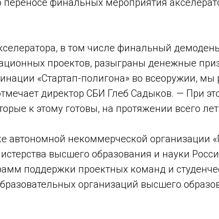
о переносе финальных мероприятия акселерато
кселератора, в том числе финальный демодень
ционных проектов, разыграны денежные призы,
минации «Стартап-полигона» во всеоружии, мы
отмечает директор СБИ Глеб Садыков. — При эт
орые к этому готовы, на протяжении всего лет
ке автономной некоммерческой организации 
истерства высшего образования и науки Росс
рамм поддержки проектных команд и студенче
образовательных организаций высшего образов