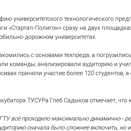
фию университетского технологического пред
ги «Стартап-Полигон» сразу на двух площадка
обильно-дорожном университетах.
накомились с основами техпреда, а погрузилис
рали команды, анализировали аудиторию и учи
нсивах приняли участие более 120 студентов,
нкубатора ТУСУРа Глеб Садыков отмечает, что
ГТУ всё проходило максимально динамично - ре
удиторию сначала было сложнее включить, но 