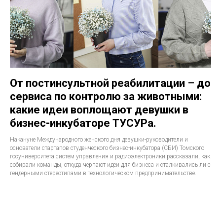
От постинсультной реабилитации – до
сервиса по контролю за животными:
какие идеи воплощают девушки в
бизнес-инкубаторе ТУСУРа.
Накануне Международного женского дня девушки-руководители и
основатели стартапов студенческого бизнес-инкубатора (СБИ) Томского
госуниверситета систем управления и радиоэлектроники рассказали, как
собирали команды, откуда черпают идеи для бизнеса и сталкивались ли с
гендерными стереотипами в технологическом предпринимательстве.